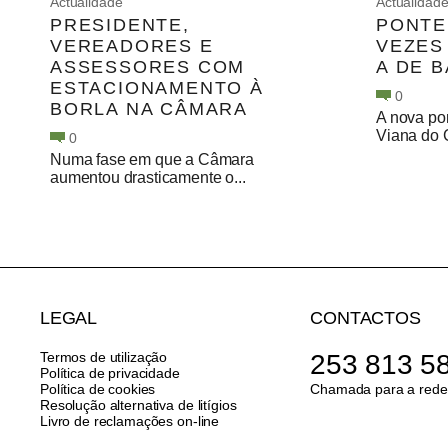
Actualidade
Actualidad
PRESIDENTE,
PONTE
VEREADORES E
VEZES
ASSESSORES COM
A DE 
ESTACIONAMENTO À
0
BORLA NA CÂMARA
A nova pon
Viana do C
0
Numa fase em que a Câmara
aumentou drasticamente o...
LEGAL
CONTACTOS
Termos de utilização
253 813 5
Política de privacidade
Política de cookies
Chamada para a rede 
Resolução alternativa de litígios
Livro de reclamações on-line