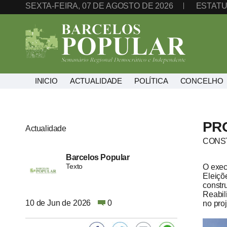
SEXTA-FEIRA, 07 DE AGOSTO DE 2026
ESTATU
INICIO
ACTUALIDADE
POLÍTICA
CONCELHO
PR
Actualidade
CONS
Barcelos Popular
Texto
O exec
Eleiçõ
constr
Reabil
10 de Jun de 2026
0
no pro