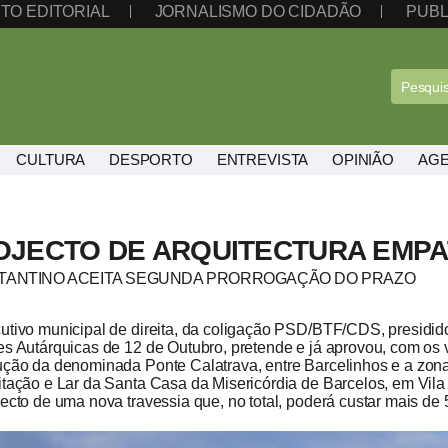
TO EDITORIAL
JORNALISMO DO CIDADÃO
PUBL
CULTURA
DESPORTO
ENTREVISTA
OPINIÃO
AG
OJECTO DE ARQUITECTURA EMPA
TANTINO ACEITA SEGUNDA PRORROGAÇÃO DO PRAZO
utivo municipal de direita, da coligação PSD/BTF/CDS, presidid
es Autárquicas de 12 de Outubro, pretende e já aprovou, com os 
ução da denominada Ponte Calatrava, entre Barcelinhos e a zona
itação e Lar da Santa Casa da Misericórdia de Barcelos, em Vila
jecto de uma nova travessia que, no total, poderá custar mais de