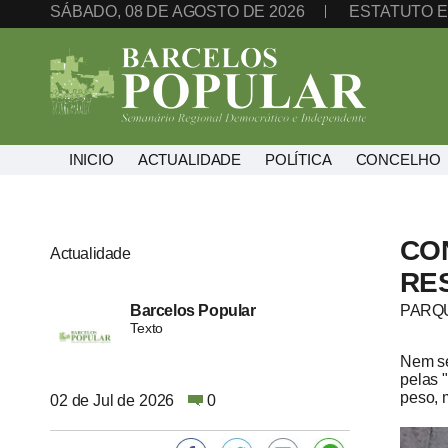
SÁBADO, 08 DE AGOSTO DE 2026
ESTATUTO E
INICIO
ACTUALIDADE
POLÍTICA
CONCELHO
CO
Actualidade
RE
Barcelos Popular
PARQ
Texto
Nem se
pelas 
peso, 
02 de Jul de 2026
0