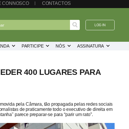
TE CONNOSCO
CONTACTOS
LOG IN
ENDA
PARTICIPE
NÓS
ASSINATURA
EDER 400 LUGARES PARA
ovida pela Câmara, tão propagada pelas redes sociais
ornalistas de praticamente todo o executivo de direita em
anha" parece preparar-se para “parir um rato”.