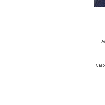
As
Caso,