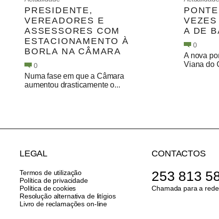
PRESIDENTE,
PONTE
VEREADORES E
VEZES
ASSESSORES COM
A DE 
ESTACIONAMENTO À
0
BORLA NA CÂMARA
A nova pon
Viana do C
0
Numa fase em que a Câmara
aumentou drasticamente o...
LEGAL
CONTACTOS
Termos de utilização
253 813 5
Política de privacidade
Política de cookies
Chamada para a rede 
Resolução alternativa de litígios
Livro de reclamações on-line