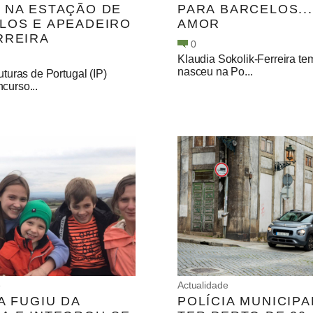
 NA ESTAÇÃO DE
PARA BARCELOS..
LOS E APEADEIRO
AMOR
RREIRA
0
Klaudia Sokolik-Ferreira te
nasceu na Po...
ruturas de Portugal (IP)
curso...
e
Actualidade
A FUGIU DA
POLÍCIA MUNICIPA