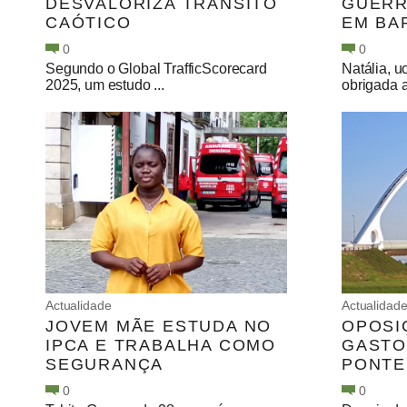
DESVALORIZA TRÂNSITO
GUERR
CAÓTICO
EM BA
0
0
Segundo o Global TrafficScorecard
Natália, u
2025, um estudo ...
obrigada a
Actualidade
Actualidad
JOVEM MÃE ESTUDA NO
OPOSI
IPCA E TRABALHA COMO
GASTO
SEGURANÇA
PONTE
0
0