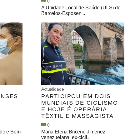
0
A Unidade Local de Saúde (ULS) de
Barcelos-Esposen...
Actualidade
ENSES
PARTICIPOU EM DOIS
MUNDIAIS DE CICLISMO
E HOJE É OPERÁRIA
TÊXTIL E MASSAGISTA
0
úde e Bem-
Maria Elena Briceño Jimenez,
venezuelana, ex-cicli...