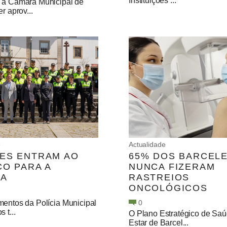
Instituições ...
 a Câmara Municipal de
r aprov...
e
Actualidade
ES ENTRAM AO
65% DOS BARCEL
ÇO PARA A
NUNCA FIZERAM
NA
RASTREIOS
ONCOLÓGICOS
mentos da Polícia Municipal
0
 t...
O Plano Estratégico de Sa
Estar de Barcel...