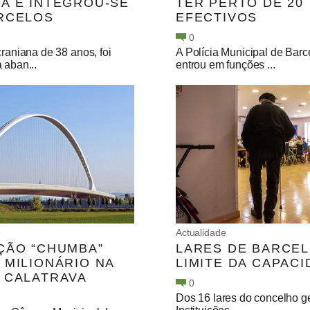
A E INTEGROU-SE
TER PERTO DE 20
RCELOS
EFECTIVOS
0
craniana de 38 anos, foi
A Polícia Municipal de Barc
 aban...
entrou em funções ...
e
Actualidade
ÇÃO “CHUMBA”
LARES DE BARCE
 MILIONÁRIO NA
LIMITE DA CAPAC
 CALATRAVA
0
Dos 16 lares do concelho g