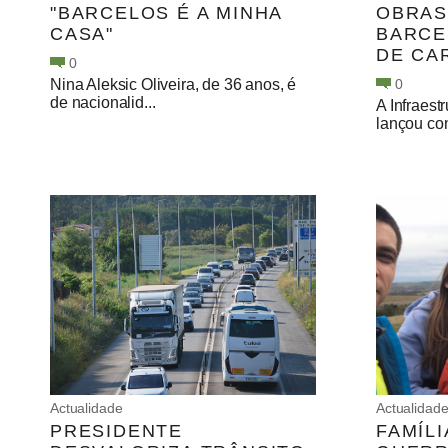
"BARCELOS É A MINHA
OBRAS
CASA"
BARCE
DE CA
0
Nina Aleksic Oliveira, de 36 anos, é
0
de nacionalid...
A Infraest
lançou con
Actualidade
Actualidad
PRESIDENTE
FAMÍLI