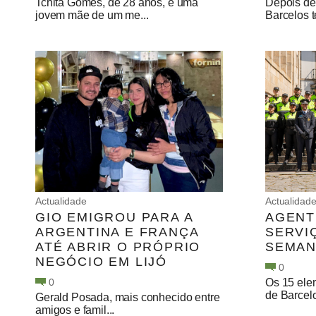
Tchita Gomes, de 28 anos, é uma
Depois de
jovem mãe de um me...
Barcelos te
Actualidade
Actualidad
GIO EMIGROU PARA A
AGENT
ARGENTINA E FRANÇA
SERVI
ATÉ ABRIR O PRÓPRIO
SEMA
NEGÓCIO EM LIJÓ
0
0
Os 15 ele
de Barcelos
Gerald Posada, mais conhecido entre
amigos e famil...