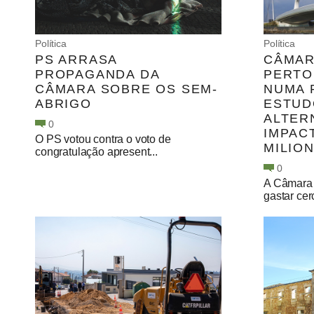
Política
Política
PS ARRASA
CÂMAR
PROPAGANDA DA
PERTO
CÂMARA SOBRE OS SEM-
NUMA 
ABRIGO
ESTUD
ALTER
0
IMPAC
O PS votou contra o voto de
MILIO
congratulação apresent...
0
A Câmara 
gastar cer