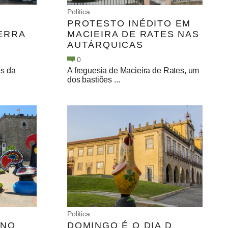
Política
PROTESTO INÉDITO EM
ERRA
MACIEIRA DE RATES NAS
AUTÁRQUICAS
0
s da
A freguesia de Macieira de Rates, um
dos bastiões ...
Política
INO
DOMINGO É O DIA D