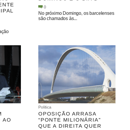
ENTE
0
IPAL
No próximo Domingo, os barcelenses
são chamados às...
gação
Política
M
OPOSIÇÃO ARRASA
 AO
“PONTE MILIONÁRIA”
QUE A DIREITA QUER