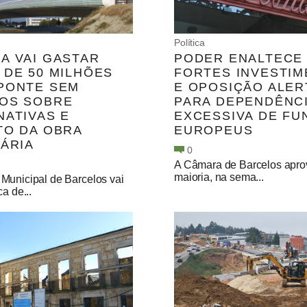
Política
A VAI GASTAR
PODER ENALTECE
 DE 50 MILHÕES
FORTES INVESTI
PONTE SEM
E OPOSIÇÃO ALER
OS SOBRE
PARA DEPENDÊNC
NATIVAS E
EXCESSIVA DE FU
TO DA OBRA
EUROPEUS
NÁRIA
0
A Câmara de Barcelos apro
maioria, na sema...
Municipal de Barcelos vai
ca de...