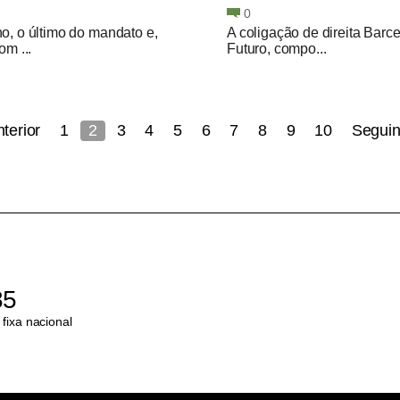
0
o, o último do mandato e,
A coligação de direita Barc
om ...
Futuro, compo...
nterior
1
2
3
4
5
6
7
8
9
10
Seguin
85
fixa nacional