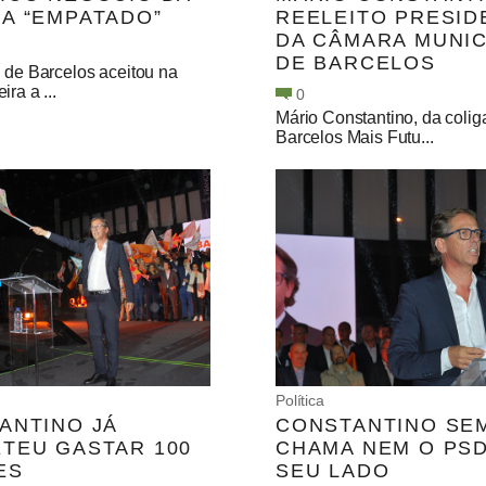
A “EMPATADO”
REELEITO PRESID
DA CÂMARA MUNIC
DE BARCELOS
 de Barcelos aceitou na
ra a ...
0
Mário Constantino, da coli
Barcelos Mais Futu...
Política
ANTINO JÁ
CONSTANTINO SE
TEU GASTAR 100
CHAMA NEM O PSD
ES
SEU LADO