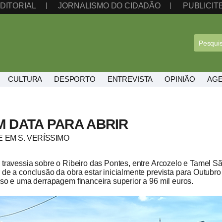
DITORIAL
JORNALISMO DO CIDADÃO
PUBLICI
CULTURA
DESPORTO
ENTREVISTA
OPINIÃO
AG
M DATA PARA ABRIR
 EM S. VERÍSSIMO
 travessia sobre o Ribeiro das Pontes, entre Arcozelo e Tamel São
 de a conclusão da obra estar inicialmente prevista para Outub
aso e uma derrapagem financeira superior a 96 mil euros.