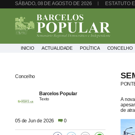
SÁBADO, 08 DE AGOSTO DE 2026
ESTATUTO E
INICIO
ACTUALIDADE
POLÍTICA
CONCELHO
SE
Concelho
PONTE
Barcelos Popular
Texto
A nova
apesar
de atr
05 de Jun de 2026
0