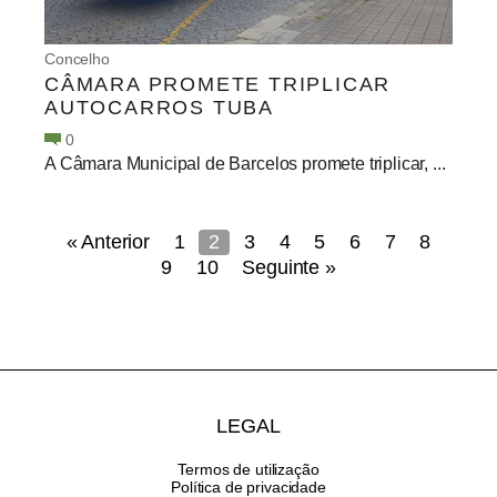
Concelho
CÂMARA PROMETE TRIPLICAR
AUTOCARROS TUBA
0
A Câmara Municipal de Barcelos promete triplicar, ...
« Anterior
1
2
3
4
5
6
7
8
9
10
Seguinte »
LEGAL
Termos de utilização
Política de privacidade