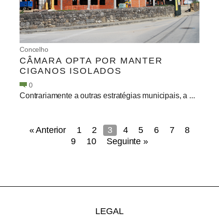
Concelho
CÂMARA OPTA POR MANTER
CIGANOS ISOLADOS
0
Contrariamente a outras estratégias municipais, a ...
« Anterior
1
2
3
4
5
6
7
8
9
10
Seguinte »
LEGAL