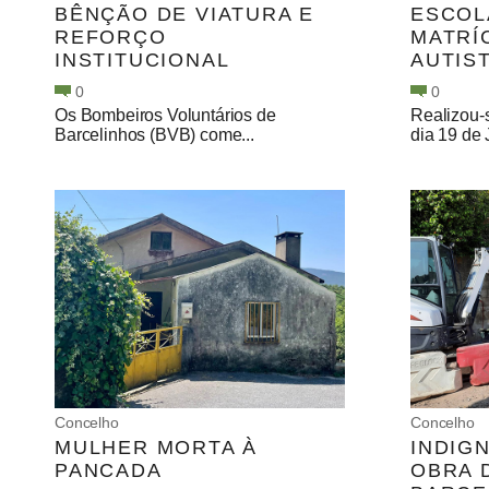
BÊNÇÃO DE VIATURA E
ESCOL
REFORÇO
MATRÍ
INSTITUCIONAL
AUTIS
0
0
Os Bombeiros Voluntários de
Realizou-s
Barcelinhos (BVB) come...
dia 19 de 
Concelho
Concelho
MULHER MORTA À
INDIG
PANCADA
OBRA 