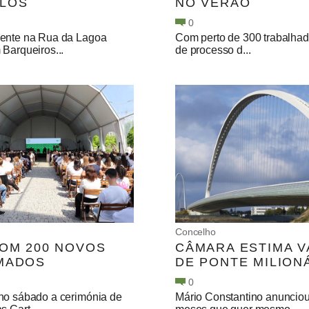
LOS
NO VERÃO
0
ente na Rua da Lagoa
Com perto de 300 trabalhad
Barqueiros...
de processo d...
Concelho
COM 200 NOVOS
CÂMARA ESTIMA 
MADOS
DE PONTE MILION
0
no sábado a cerimónia de
Mário Constantino anuncio