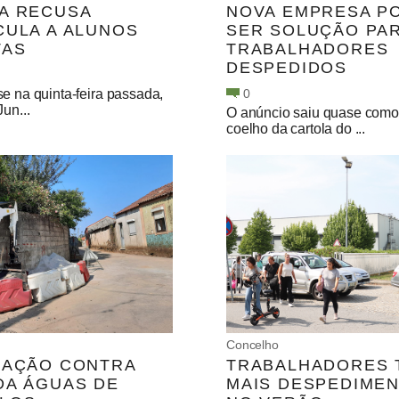
A RECUSA
NOVA EMPRESA P
CULA A ALUNOS
SER SOLUÇÃO PA
TAS
TRABALHADORES
DESPEDIDOS
e na quinta-feira passada,
0
Jun...
O anúncio saiu quase com
coelho da cartola do ...
Concelho
NAÇÃO CONTRA
TRABALHADORES 
DA ÁGUAS DE
MAIS DESPEDIME