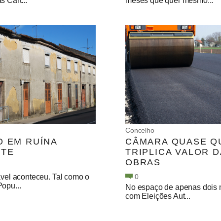
s Cart...
meses que quer mesmo...
Concelho
O EM RUÍNA
CÂMARA QUASE Q
NTE
TRIPLICA VALOR 
OBRAS
ável aconteceu. Tal como o
0
opu...
No espaço de apenas dois 
com Eleições Aut...