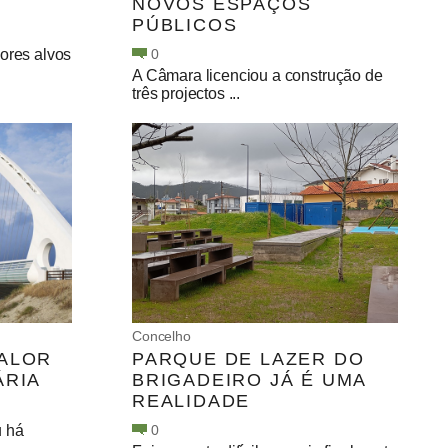
NOVOS ESPAÇOS
PÚBLICOS
ores alvos
0
A Câmara licenciou a construção de
três projectos ...
Concelho
VALOR
PARQUE DE LAZER DO
ÁRIA
BRIGADEIRO JÁ É UMA
REALIDADE
u há
0