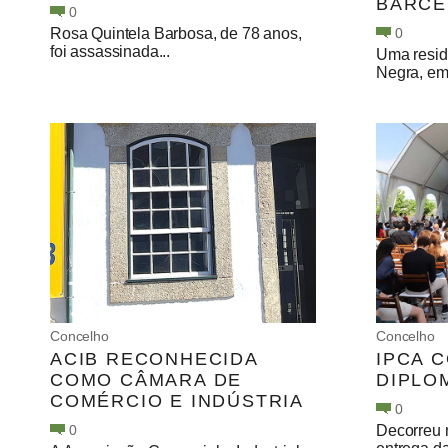
BARCE
0
Rosa Quintela Barbosa, de 78 anos,
0
foi assassinada...
Uma resid
Negra, em 
Concelho
Concelho
ACIB RECONHECIDA
IPCA 
COMO CÂMARA DE
DIPLO
COMÉRCIO E INDÚSTRIA
0
0
Decorreu 