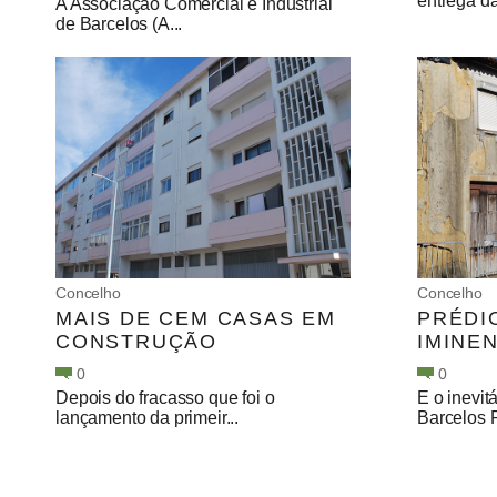
entrega da
A Associação Comercial e Industrial
de Barcelos (A...
Concelho
Concelho
MAIS DE CEM CASAS EM
PRÉDI
CONSTRUÇÃO
IMINE
0
0
Depois do fracasso que foi o
E o inevit
lançamento da primeir...
Barcelos P