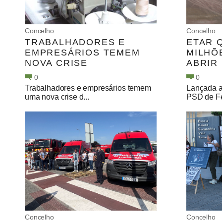
Concelho
Concelho
TRABALHADORES E
ETAR 
EMPRESÁRIOS TEMEM
MILHÕ
NOVA CRISE
ABRIR
0
0
Trabalhadores e empresários temem
Lançada a
uma nova crise d...
PSD de Fe
Concelho
Concelho