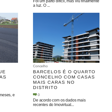
Foi um parto difícil, mas viu finalmente
a luz. O ...
Concelho
UE
BARCELOS É O QUARTO
DAS
CONCELHO COM CASAS
MAIS CARAS NO
DISTRITO
meses, e
0
De acordo com os dados mais
recentes do Imovirtual...