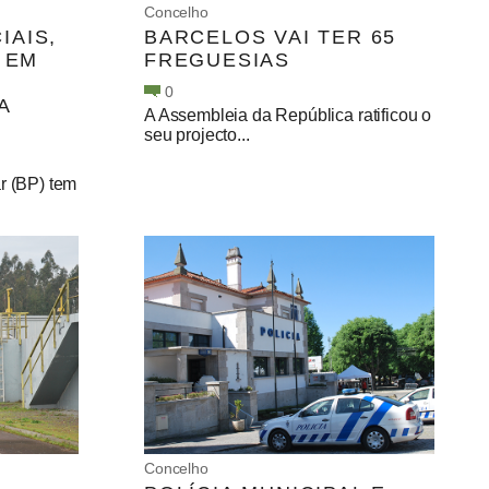
Concelho
IAIS,
BARCELOS VAI TER 65
 EM
FREGUESIAS
0
A
A Assembleia da República ratificou o
seu projecto...
r (BP) tem
Concelho