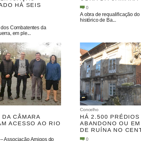
ADO HÁ SEIS
0
A obra de requalificação do
histórico de Ba...
 dos Combatentes da
rra, em ple...
Concelho
 DA CÂMARA
HÁ 2.500 PRÉDIOS
AM ACESSO AO RIO
ABANDONO OU EM
DE RUÍNA NO CEN
– Associação Amigos do
0