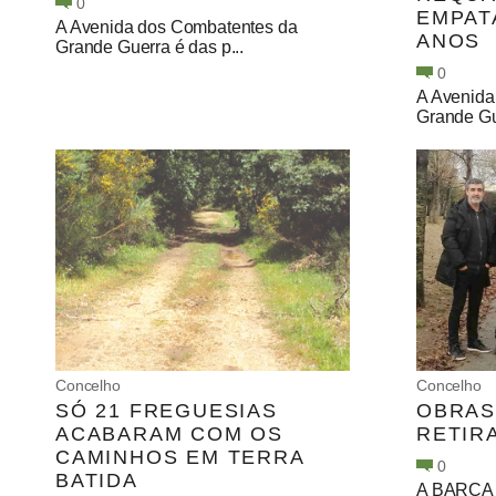
0
EMPAT
A Avenida dos Combatentes da
ANOS
Grande Guerra é das p...
0
A Avenida
Grande Gue
Concelho
Concelho
SÓ 21 FREGUESIAS
OBRAS
ACABARAM COM OS
RETIR
CAMINHOS EM TERRA
0
BATIDA
A BARCA 