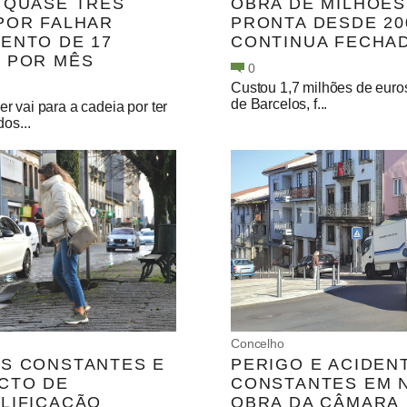
 QUASE TRÊS
OBRA DE MILHÕES
POR FALHAR
PRONTA DESDE 20
ENTO DE 17
CONTINUA FECHA
 POR MÊS
0
Custou 1,7 milhões de euro
de Barcelos, f...
 vai para a cadeia por ter
dos...
Concelho
S CONSTANTES E
PERIGO E ACIDEN
CTO DE
CONSTANTES EM 
LIFICAÇÃO
OBRA DA CÂMARA