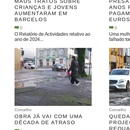
MAUS TRATOS SOBRE
PRESA
CRIANÇAS E JOVENS
ANOS 
AUMENTARAM EM
PAGAM
BARCELOS
EUROS
0
0
O Relatório de Actividades relativo ao
Uma mulher
ano de 2024...
falhado to
Concelho
Concelho
OBRA JÁ VAI COM UMA
QUEDA
DÉCADA DE ATRASO
PROJE
REQUA