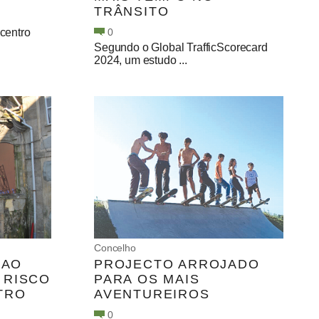
TRÂNSITO
 centro
0
Segundo o Global TrafficScorecard
2024, um estudo ...
Concelho
 AO
PROJECTO ARROJADO
 RISCO
PARA OS MAIS
TRO
AVENTUREIROS
0