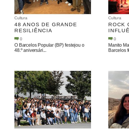
Cultura
Cultura
48 ANOS DE GRANDE
ROCK 
RESILIÊNCIA
INFLU
0
0
O Barcelos Popular (BP) festejou o
Manito Ma
48.º aniversári...
Barcelos f