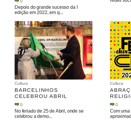
redes socia
0
Depois do grande sucesso da I
edição em 2022, em q...
Cultura
Cultura
BARCELINHOS
ABRAÇ
CELEBROU ABRIL
RELIG
0
0
No feriado de 25 de Abril, onde se
Com uma e
celebrou a demo...
aproximad