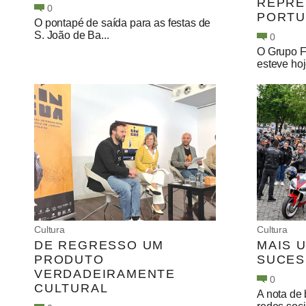
REPRE
0
PORTU
O pontapé de saída para as festas de
S. João de Ba...
0
O Grupo F
esteve hoj
Cultura
Cultura
DE REGRESSO UM
MAIS 
PRODUTO
SUCES
VERDADEIRAMENTE
0
CULTURAL
A nota de 