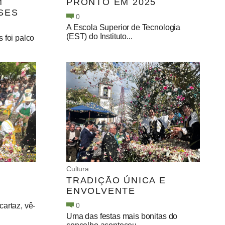
M
PRONTO EM 2025
SES
0
A Escola Superior de Tecnologia
(EST) do Instituto...
 foi palco
Cultura
TRADIÇÃO ÚNICA E
ENVOLVENTE
artaz, vê-
0
Uma das festas mais bonitas do