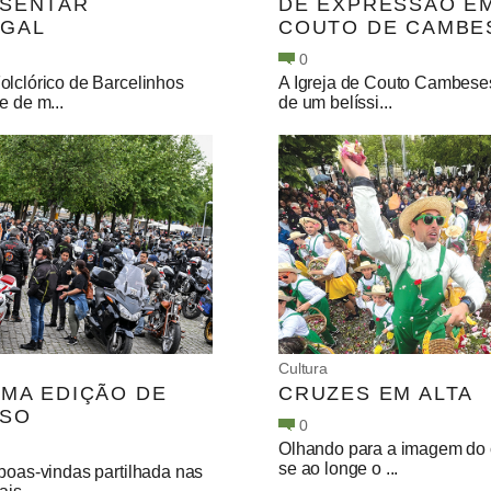
SENTAR
DE EXPRESSÃO E
GAL
COUTO DE CAMBE
0
olclórico de Barcelinhos
A Igreja de Couto Cambeses
e de m...
de um belíssi...
Cultura
UMA EDIÇÃO DE
CRUZES EM ALTA
SO
0
Olhando para a imagem do c
se ao longe o ...
boas-vindas partilhada nas