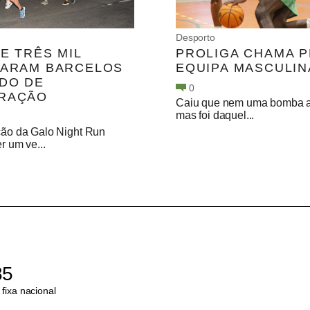
Desporto
E TRÊS MIL
PROLIGA CHAMA P
NARAM BARCELOS
EQUIPA MASCULIN
DO DE
0
RAÇÃO
Caiu que nem uma bomba a n
mas foi daquel...
ição da Galo Night Run
er um ve...
85
fixa nacional