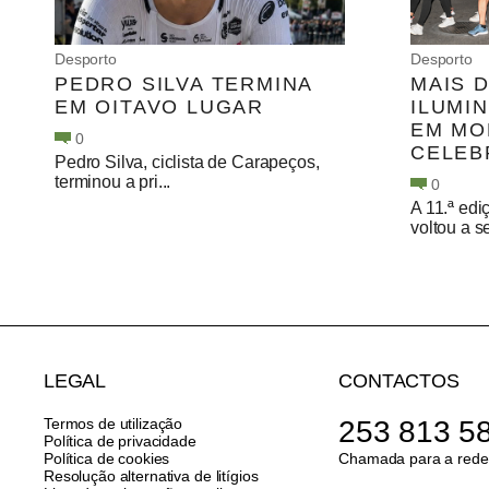
Desporto
Desporto
PEDRO SILVA TERMINA
MAIS D
EM OITAVO LUGAR
ILUMI
EM MO
0
CELEB
Pedro Silva, ciclista de Carapeços,
terminou a pri...
0
A 11.ª ed
voltou a s
LEGAL
CONTACTOS
Termos de utilização
253 813 5
Política de privacidade
Política de cookies
Chamada para a rede 
Resolução alternativa de litígios