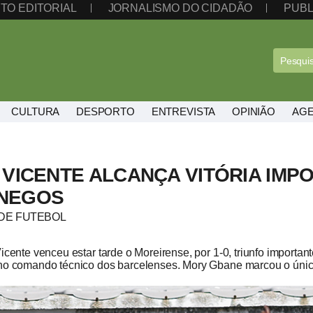
TO EDITORIAL
JORNALISMO DO CIDADÃO
PUBL
CULTURA
DESPORTO
ENTREVISTA
OPINIÃO
AG
 VICENTE ALCANÇA VITÓRIA IMP
NEGOS
A DE FUTEBOL
Vicente venceu estar tarde o Moreirense, por 1-0, triunfo import
no comando técnico dos barcelenses. Mory Gbane marcou o único 