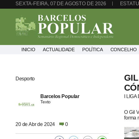
SEXTA-FEIRA, 07 DE AGOSTO DE 2026
ESTATU
INICIO
ACTUALIDADE
POLÍTICA
CONCELHO
GIL
Desporto
CÓ
Barcelos Popular
I LIG
Texto
O Gil 
forma 
20 de Abr de 2024
0