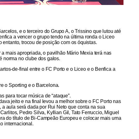
celos, e o terceiro do Grupo A, o Trissino que lutou até
nfica a vencer o grupo tendo na última ronda o Liceo
o entanto, trocou de posição com os óquistas.
r a mais apropriada, o pavilhão Mário Mexia terá nas
é norma no clube dos galos.
tos-de-final entre o FC Porto e o Liceo e o Benfica a
re o Sporting e o Barcelona.
s para tocar música de “ataque”.
ava jeito e na final levou a melhor sobre o FC Porto nas
 a aula será dada por Rui Neto que conta na sua
arlitos, Pedro Silva, Kyllian Gil, Tato Ferruccio, Miguel
ura do título de Bi-Campeão Europeu e colocar mais uma
o internacional.