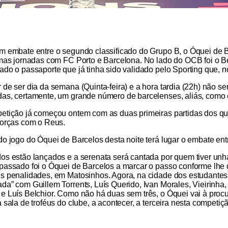
m embate entre o segundo classificado do Grupo B, o Óquei de Bar
imas jornadas com FC Porto e Barcelona. No lado do OCB foi o Be
ado o passaporte que já tinha sido validado pelo Sporting que, n
 de ser dia da semana (Quinta-feira) e a hora tardia (22h) não se
as, certamente, um grande número de barcelenses, aliás, como 
etição já começou ontem com as duas primeiras partidas dos quar
forças com o Reus.
do jogo do Óquei de Barcelos desta noite terá lugar o embate ent
os estão lançados e a serenata será cantada por quem tiver unha
passado foi o Óquei de Barcelos a marcar o passo conforme lhe d
s penalidades, em Matosinhos. Agora, na cidade dos estudantes,
a” com Guillem Torrents, Luís Querido, Ivan Morales, Vieirinha, C
e Luís Belchior. Como não há duas sem três, o Óquei vai à proc
 sala de troféus do clube, a acontecer, a terceira nesta competiçã