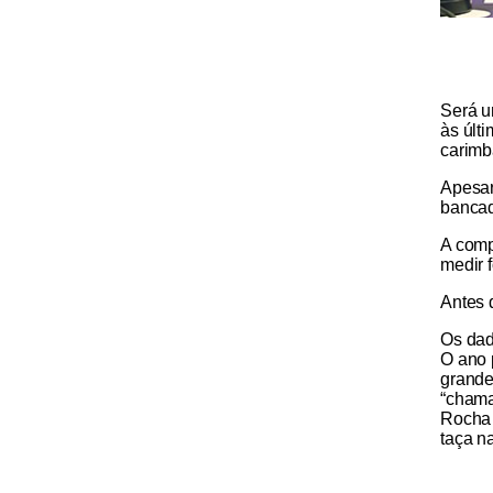
Será u
às últ
carimb
Apesar
bancad
A comp
medir 
Antes 
Os dad
O ano 
grande
“chamad
Rocha 
taça na