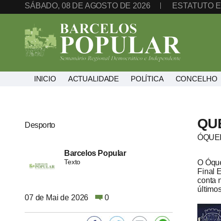
SÁBADO, 08 DE AGOSTO DE 2026
ESTATUTO E
INICIO
ACTUALIDADE
POLÍTICA
CONCELHO
QU
Desporto
ÓQUEI
Barcelos Popular
Texto
O Óque
Final 
conta 
último
07 de Mai de 2026
0