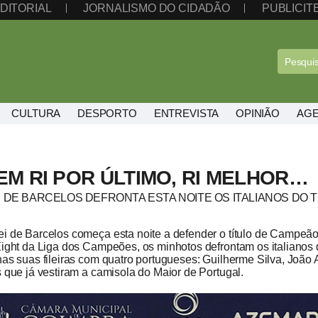
DITORIAL
JORNALISMO DO CIDADÃO
PUBLICI
CULTURA
DESPORTO
ENTREVISTA
OPINIÃO
AG
EM RI POR ÚLTIMO, RI MELHOR…
 DE BARCELOS DEFRONTA ESTA NOITE OS ITALIANOS DO T
i de Barcelos começa esta noite a defender o título de Campeão
Eight da Liga dos Campeões, os minhotos defrontam os italianos d
nas suas fileiras com quatro portugueses: Guilherme Silva, João A
s que já vestiram a camisola do Maior de Portugal.