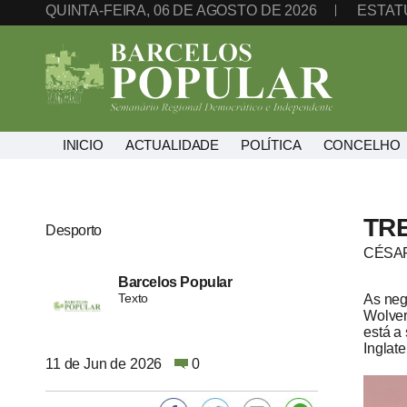
QUINTA-FEIRA, 06 DE AGOSTO DE 2026
ESTAT
INICIO
ACTUALIDADE
POLÍTICA
CONCELHO
TR
Desporto
CÉSAR
Barcelos Popular
Texto
As neg
Wolver
está a
Inglate
11 de Jun de 2026
0