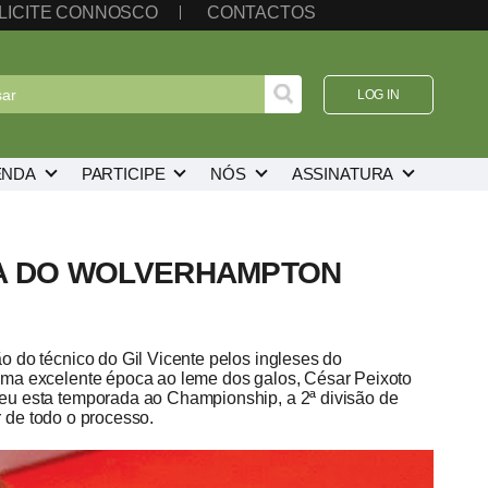
LICITE CONNOSCO
CONTACTOS
LOG IN
ENDA
PARTICIPE
NÓS
ASSINATURA
RA DO WOLVERHAMPTON
 do técnico do Gil Vicente pelos ingleses do
uma excelente época ao leme dos galos, César Peixoto
eu esta temporada ao Championship, a 2ª divisão de
r de todo o processo.