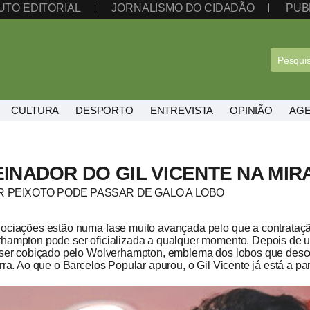
UTO EDITORIAL
JORNALISMO DO CIDADÃO
PUB
CULTURA
DESPORTO
ENTREVISTA
OPINIÃO
AG
EINADOR DO GIL VICENTE NA MI
 PEIXOTO PODE PASSAR DE GALO A LOBO
ociações estão numa fase muito avançada pelo que a contratação
hampton pode ser oficializada a qualquer momento. Depois de 
 ser cobiçado pelo Wolverhampton, emblema dos lobos que desc
rra. Ao que o Barcelos Popular apurou, o Gil Vicente já está a pa