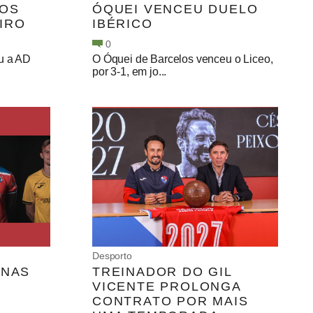
LOS
ÓQUEI VENCEU DUELO
IRO
IBÉRICO
0
u a AD
O Óquei de Barcelos venceu o Liceo,
por 3-1, em jo...
Desporto
 NAS
TREINADOR DO GIL
VICENTE PROLONGA
CONTRATO POR MAIS