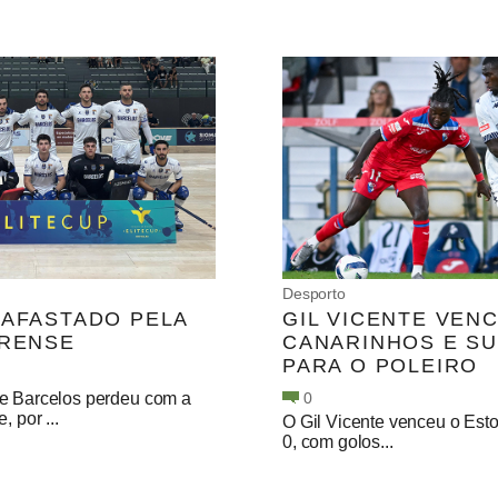
Desporto
 AFASTADO PELA
GIL VICENTE VEN
IRENSE
CANARINHOS E SU
PARA O POLEIRO
e Barcelos perdeu com a
0
, por ...
O Gil Vicente venceu o Estor
0, com golos...