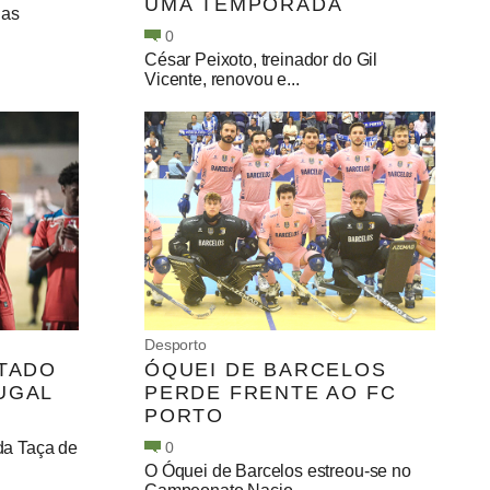
UMA TEMPORADA
das
0
César Peixoto, treinador do Gil
Vicente, renovou e...
Desporto
STADO
ÓQUEI DE BARCELOS
UGAL
PERDE FRENTE AO FC
PORTO
 da Taça de
0
O Óquei de Barcelos estreou-se no