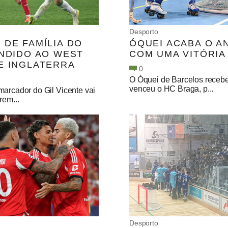
Desporto
 DE FAMÍLIA DO
ÓQUEI ACABA O A
ENDIDO AO WEST
COM UMA VITÓRIA
E INGLATERRA
0
O Óquei de Barcelos receb
venceu o HC Braga, p...
marcador do Gil Vicente vai
rem...
Desporto