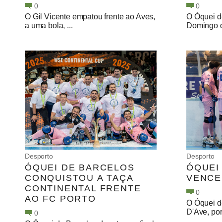
0
0
O Gil Vicente empatou frente ao Aves,
O Óquei d
a uma bola, ...
Domingo o 
Desporto
Desporto
ÓQUEI DE BARCELOS
ÓQUEI
CONQUISTOU A TAÇA
VENCE
CONTINENTAL FRENTE
0
AO FC PORTO
O Óquei d
D'Ave, por 
0