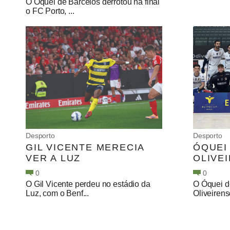
O Óquei de Barcelos derrotou na final
o FC Porto, ...
Desporto
Desporto
GIL VICENTE MERECIA
ÓQUEI
VER A LUZ
OLIVE
0
0
O Gil Vicente perdeu no estádio da
O Óquei d
Luz, com o Benf...
Oliveirense