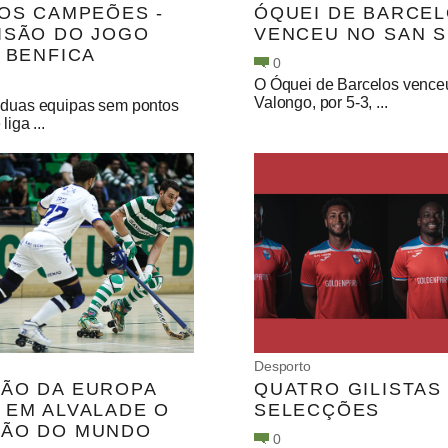
DOS CAMPEÕES -
ÓQUEI DE BARCE
ISÃO DO JOGO
VENCEU NO SAN S
– BENFICA
0
O Óquei de Barcelos vence
Valongo, por 5-3, ...
 duas equipas sem pontos
liga ...
Desporto
ÃO DA EUROPA
QUATRO GILISTAS
 EM ALVALADE O
SELECÇÕES
ÃO DO MUNDO
0