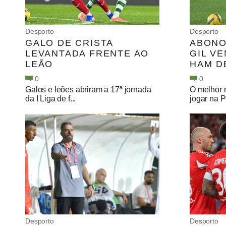
Desporto
Desporto
GALO DE CRISTA
ABONO
LEVANTADA FRENTE AO
GIL V
LEÃO
HAM D
0
0
Galos e leões abriram a 17ª jornada
O melhor 
da I Liga de f...
jogar na P
Desporto
Desporto