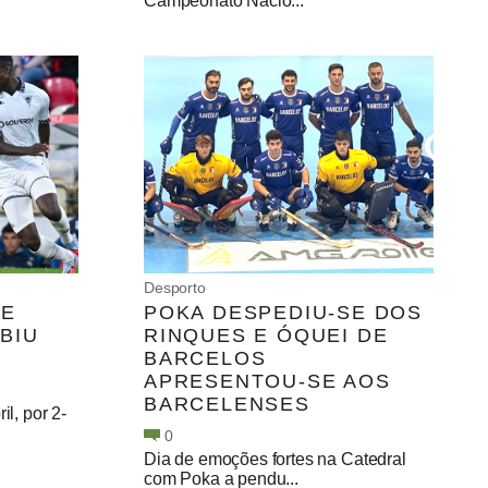
Campeonato Nacio...
Desporto
CE
POKA DESPEDIU-SE DOS
BIU
RINQUES E ÓQUEI DE
BARCELOS
APRESENTOU-SE AOS
BARCELENSES
il, por 2-
0
Dia de emoções fortes na Catedral
com Poka a pendu...