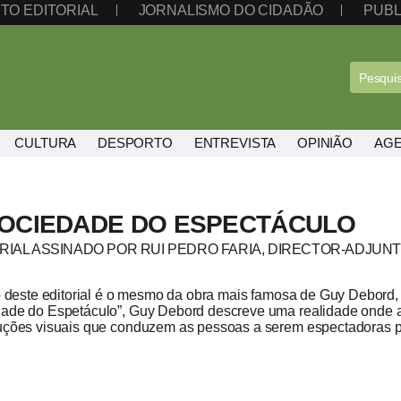
TO EDITORIAL
JORNALISMO DO CIDADÃO
PUBL
CULTURA
DESPORTO
ENTREVISTA
OPINIÃO
AG
SOCIEDADE DO ESPECTÁCULO
RIAL ASSINADO POR RUI PEDRO FARIA, DIRECTOR-ADJU
lo deste editorial é o mesmo da obra mais famosa de Guy Debor
ade do Espetáculo”, Guy Debord descreve uma realidade onde a 
uções visuais que conduzem as pessoas a serem espectadoras pa