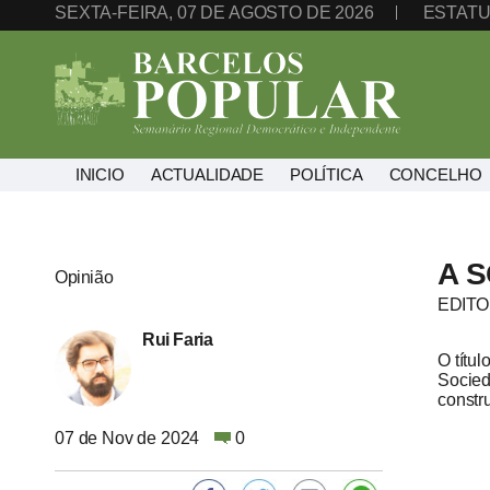
SEXTA-FEIRA, 07 DE AGOSTO DE 2026
ESTATU
INICIO
ACTUALIDADE
POLÍTICA
CONCELHO
A 
Opinião
EDITO
Rui Faria
O títu
Socied
constr
07 de Nov de 2024
0