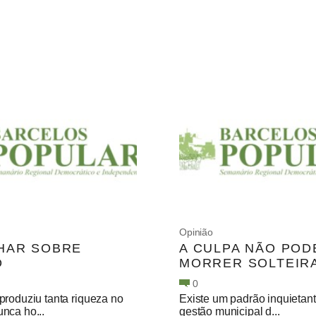
Opinião
HAR SOBRE
A CULPA NÃO POD
O
MORRER SOLTEIR
0
produziu tanta riqueza no
Existe um padrão inquietan
nca ho...
gestão municipal d...