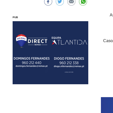
A
PUB
Caso,