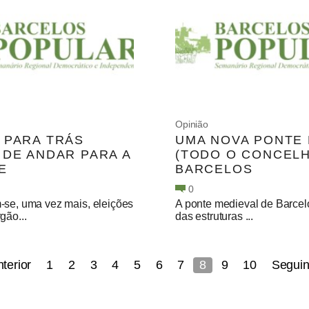
Opinião
 PARA TRÁS
UMA NOVA PONTE
 DE ANDAR PARA A
(TODO O CONCELH
E
BARCELOS
0
-se, uma vez mais, eleições
A ponte medieval de Barce
gão...
das estruturas ...
nterior
1
2
3
4
5
6
7
8
9
10
Seguin