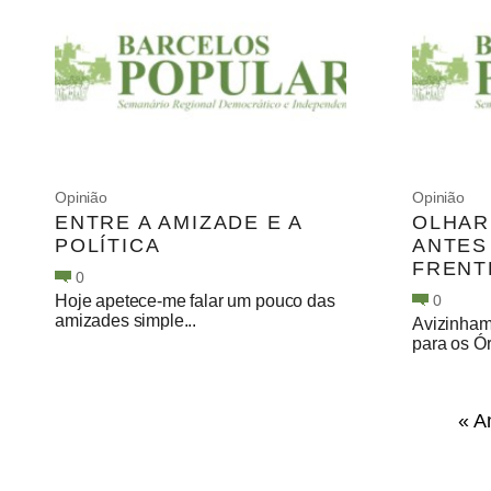
Opinião
Opinião
ENTRE A AMIZADE E A
OLHAR
POLÍTICA
ANTES
FRENT
0
Hoje apetece-me falar um pouco das
0
amizades simple...
Avizinham
para os Ór
« A