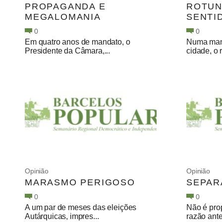
PROPAGANDA E
ROTUN
MEGALOMANIA
SENTI
0
0
Em quatro anos de mandato, o
Numa manh
Presidente da Câmara,...
cidade, o r
Opinião
Opinião
MARASMO PERIGOSO
SEPAR
0
0
A um par de meses das eleições
Não é pro
Autárquicas, impres...
razão ante