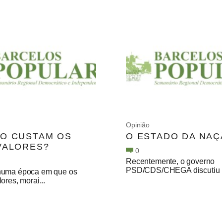
Opinião
O CUSTAM OS
O ESTADO DA NA
VALORES?
0
Recentemente, o governo
PSD/CDS/CHEGA discutiu n
numa época em que os
ores, morai...