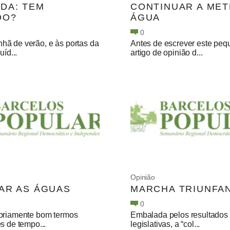
DA: TEM
CONTINUAR A ME
DO?
ÁGUA
0
ã de verão, e às portas da
Antes de escrever este pe
uíd...
artigo de opinião d...
Opinião
AR AS ÁGUAS
MARCHA TRIUNFA
0
priamente bom termos
Embalada pelos resultados
s de tempo...
legislativas, a “col...